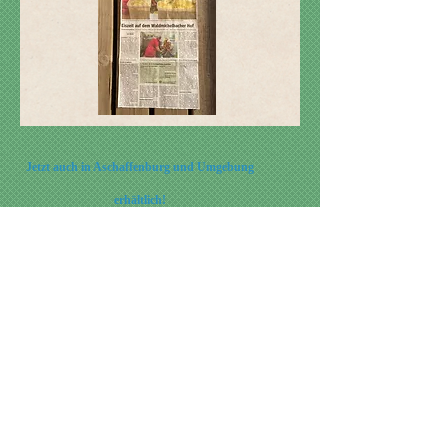
Jetzt auch in Aschaffenburg und Umgebung
erhältlich!
Unser Bauernhof-Eis
natürlich regional
0 % Konservierungsstoffe
0 % künstliche Farbstoffe
0 % künstliche Aromastoffe
0 % künstliche Bindemittel
0 % Volumenverstärker